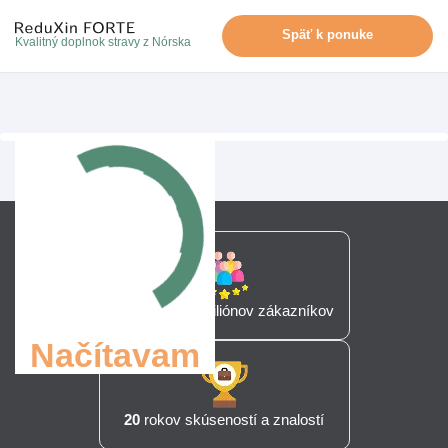
Späť k ponuke
Kvalitný doplnok stravy z Nórska
Viac ako
2,7
miliónov zákazníkov
Načítavam
20
rokov skúseností a znalostí