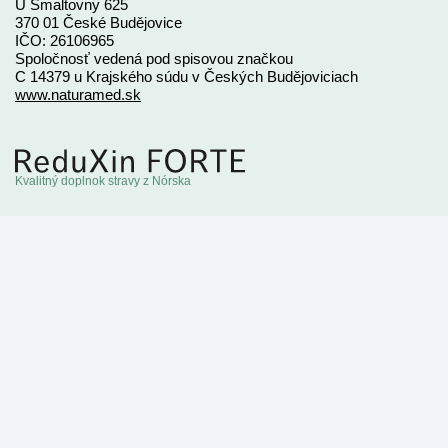
U Smaltovny 625
370 01 České Budějovice
IČO: 26106965
Spoločnosť vedená pod spisovou značkou
C 14379 u Krajského súdu v Českých Budějoviciach
www.naturamed.sk
Kvalitný doplnok stravy z Nórska
0800 10 00 90
info@naturamed.sk
Cookies a osobné údaje
Nastavenie cookies