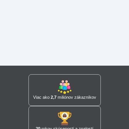
Viac ako
2,7
miliónov zákazníkov
20
rokov skúseností a znalostí