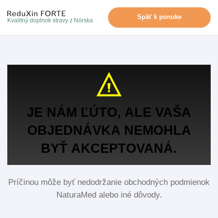
Späť k ponuke
Kvalitný doplnok stravy z Nórska
JE NÁM ĽÚTO, ALE VAŠA
OBJEDNÁVKA NEMOHLA
BYŤ AKCEPTOVANÁ.
Príčinou môže byť nedodržanie obchodných podmienok
NaturaMed alebo iné dôvody.