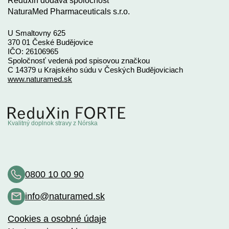
Reduxin dodáva spoločnosť
NaturaMed Pharmaceuticals s.r.o.
U Smaltovny 625
370 01 České Budějovice
IČO: 26106965
Spoločnosť vedená pod spisovou značkou
C 14379 u Krajského súdu v Českých Budějoviciach
www.naturamed.sk
Kvalitný doplnok stravy z Nórska
0800 10 00 90
info@naturamed.sk
Cookies a osobné údaje