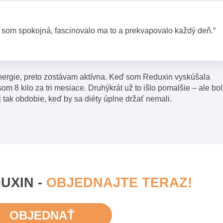
 som spokojná, fascinovalo ma to a prekvapovalo každý deň.“
ergie, preto zostávam aktívna. Keď som Reduxin vyskúšala
som 8 kilo za tri mesiace. Druhýkrát už to išlo pomalšie – ale bo
aj tak obdobie, keď by sa diéty úplne držať nemali.
UXIN -
OBJEDNAJTE TERAZ!
OBJEDNAŤ