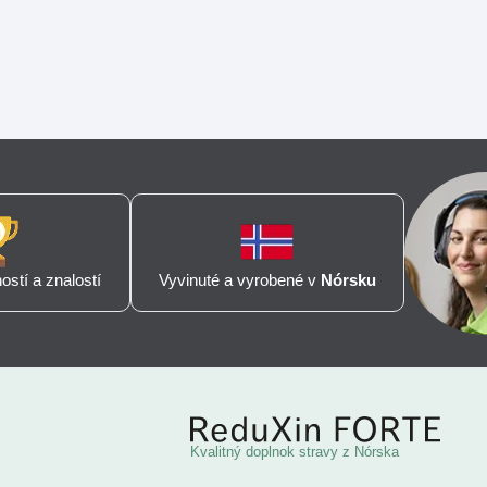
stí a znalostí
Vyvinuté a vyrobené v
Nórsku
Kvalitný doplnok stravy z Nórska