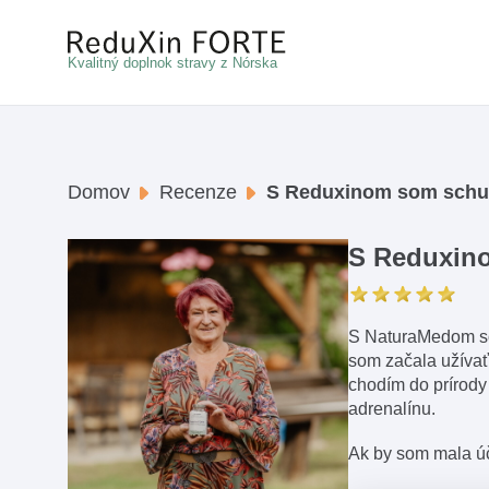
Kvalitný doplnok stravy z Nórska
Domov
Recenze
S Reduxinom som schud
S Reduxino
S NaturaMedom som
som začala užívať
chodím do prírody 
adrenalínu.
Ak by som mala úč