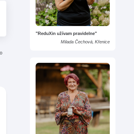
"ReduXin užívam pravidelne"
Milada Čechová, Křenice
lo