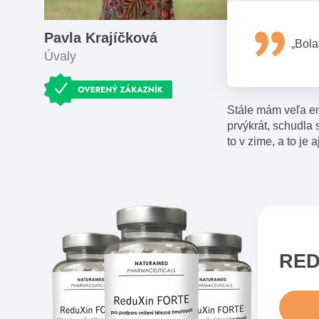
Pavla Krajíčková
„Bola
Úvaly
Stále mám veľa en
prvýkrát, schudla 
to v zime, a to je 
RED